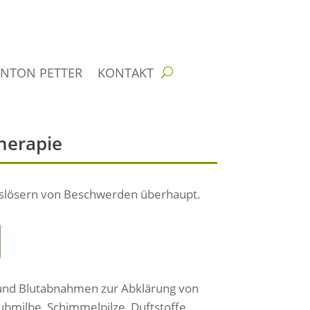
ANTON PETTER
KONTAKT
Therapie
uslösern von Beschwerden überhaupt.
s und Blutabnahmen zur Abklärung von
aubmilbe, Schimmelpilze, Duftstoffe,